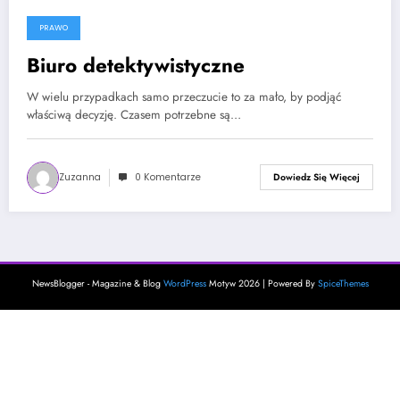
PRAWO
4 października, 2025
Biuro detektywistyczne
W wielu przypadkach samo przeczucie to za mało, by podjąć
właściwą decyzję. Czasem potrzebne są…
Zuzanna
0 Komentarze
Dowiedz Się Więcej
NewsBlogger - Magazine & Blog
WordPress
Motyw 2026 | Powered By
SpiceThemes