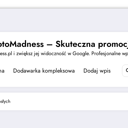
otoMadness – Skuteczna promocj
ss.pl i zwiększ jej widoczność w Google. Profesjonalne wpi
na
Dodawarka kompleksowa
Dodaj wpis
osłych