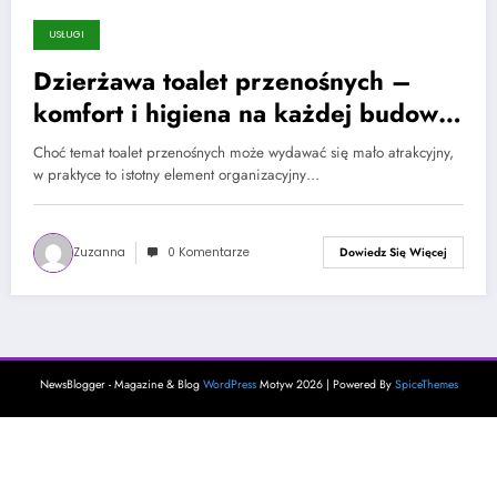
USŁUGI
2 lutego, 2025
Dzierżawa toalet przenośnych –
komfort i higiena na każdej budowie
i wydarzeniu plenerowym
Choć temat toalet przenośnych może wydawać się mało atrakcyjny,
w praktyce to istotny element organizacyjny…
Zuzanna
0 Komentarze
Dowiedz Się Więcej
NewsBlogger - Magazine & Blog
WordPress
Motyw 2026 | Powered By
SpiceThemes