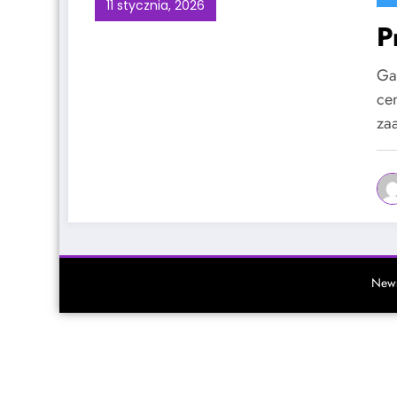
11 stycznia, 2026
P
Ga
ce
za
News