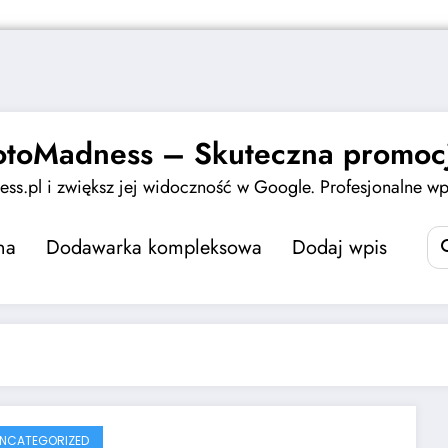
otoMadness – Skuteczna promocj
ss.pl i zwiększ jej widoczność w Google. Profesjonalne wpi
na
Dodawarka kompleksowa
Dodaj wpis
NCATEGORIZED