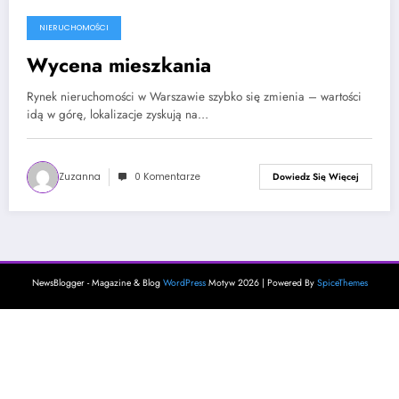
NIERUCHOMOŚCI
15 maja, 2025
Wycena mieszkania
Rynek nieruchomości w Warszawie szybko się zmienia – wartości
idą w górę, lokalizacje zyskują na…
Zuzanna
0 Komentarze
Dowiedz Się Więcej
NewsBlogger - Magazine & Blog
WordPress
Motyw 2026 | Powered By
SpiceThemes