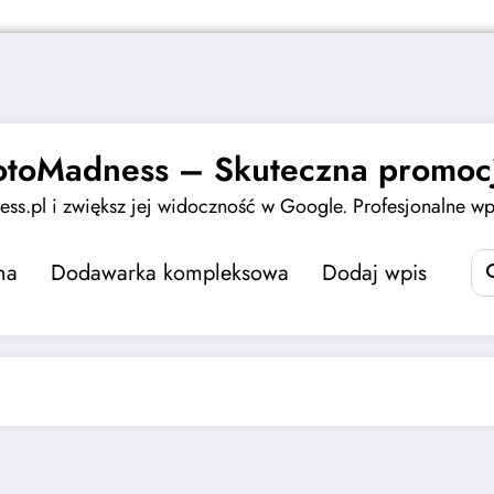
otoMadness – Skuteczna promocj
ss.pl i zwiększ jej widoczność w Google. Profesjonalne wpi
na
Dodawarka kompleksowa
Dodaj wpis