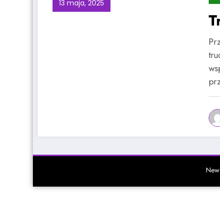
13 maja, 2025
T
Pr
tr
ws
pr
News