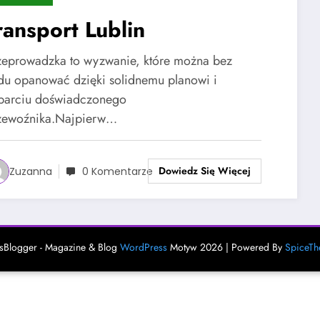
ransport Lublin
zeprowadzka to wyzwanie, które można bez
udu opanować dzięki solidnemu planowi i
parciu doświadczonego
zewoźnika.Najpierw…
Dowiedz Się Więcej
Zuzanna
0 Komentarze
Blogger - Magazine & Blog
WordPress
Motyw 2026 | Powered By
SpiceT