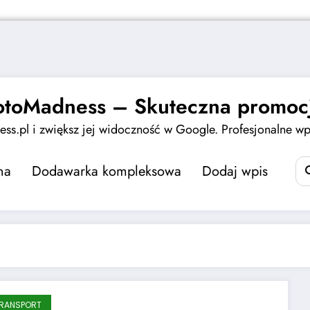
otoMadness – Skuteczna promocj
ss.pl i zwiększ jej widoczność w Google. Profesjonalne wpi
na
Dodawarka kompleksowa
Dodaj wpis
RANSPORT