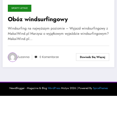
SPORTY LETNIE
6 lutego, 2025
Obóz windsurfingowy
Windsurfing na najwyższym poziomie – Wyjazd windsurfingowy z
MakaiWind.pl Marzysz o wyjątkowym wyjeździe windsurfingowym?
MakaiWind.pl…
Zuzanna
0 Komentarze
Dowiedz Się Więcej
NewsBlogger - Magazine & Blog
WordPress
Motyw 2026 | Powered By
SpiceThemes