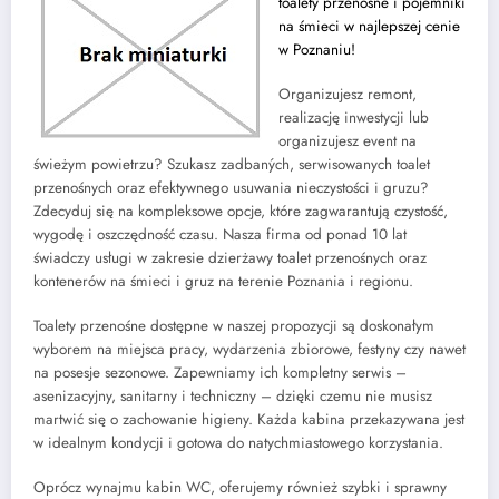
toalety przenośne i pojemniki
na śmieci w najlepszej cenie
w Poznaniu!
Organizujesz remont,
realizację inwestycji lub
organizujesz event na
świeżym powietrzu? Szukasz zadbaných, serwisowanych toalet
przenośnych oraz efektywnego usuwania nieczystości i gruzu?
Zdecyduj się na kompleksowe opcje, które zagwarantują czystość,
wygodę i oszczędność czasu. Nasza firma od ponad 10 lat
świadczy usługi w zakresie dzierżawy toalet przenośnych oraz
kontenerów na śmieci i gruz na terenie Poznania i regionu.
Toalety przenośne dostępne w naszej propozycji są doskonałym
wyborem na miejsca pracy, wydarzenia zbiorowe, festyny czy nawet
na posesje sezonowe. Zapewniamy ich kompletny serwis –
asenizacyjny, sanitarny i techniczny – dzięki czemu nie musisz
martwić się o zachowanie higieny. Każda kabina przekazywana jest
w idealnym kondycji i gotowa do natychmiastowego korzystania.
Oprócz wynajmu kabin WC, oferujemy również szybki i sprawny