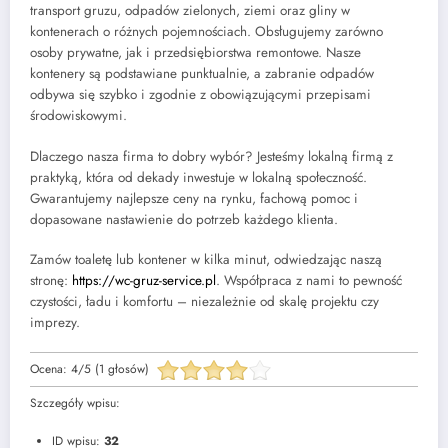
transport gruzu, odpadów zielonych, ziemi oraz gliny w
kontenerach o różnych pojemnościach. Obsługujemy zarówno
osoby prywatne, jak i przedsiębiorstwa remontowe. Nasze
kontenery są podstawiane punktualnie, a zabranie odpadów
odbywa się szybko i zgodnie z obowiązującymi przepisami
środowiskowymi.
Dlaczego nasza firma to dobry wybór? Jesteśmy lokalną firmą z
praktyką, która od dekady inwestuje w lokalną społeczność.
Gwarantujemy najlepsze ceny na rynku, fachową pomoc i
dopasowane nastawienie do potrzeb każdego klienta.
Zamów toaletę lub kontener w kilka minut, odwiedzając naszą
stronę:
https://wc-gruz-service.pl
. Współpraca z nami to pewność
czystości, ładu i komfortu – niezależnie od skalę projektu czy
imprezy.
Ocena:
4
/
5
(
1
głosów)
Szczegóły wpisu:
ID wpisu:
32